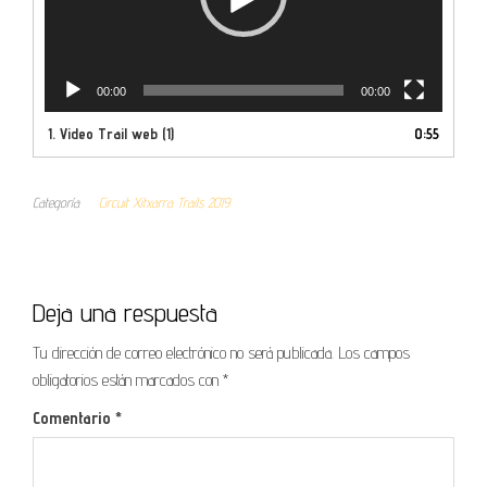
00:00
00:00
1.
Video Trail web (1)
0:55
Categoría
Circuit Xitxarra Trails 2019
Deja una respuesta
Tu dirección de correo electrónico no será publicada.
Los campos
obligatorios están marcados con
*
Comentario
*