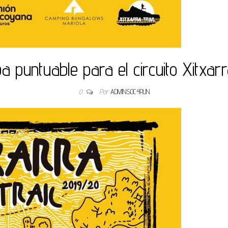
a puntuable para el circuito Xitxarra
0
Por
ADMINS0C4RUN