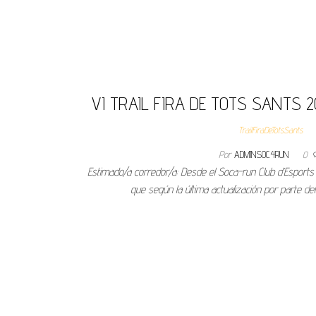
VI TRAIL FIRA DE TOTS SANTS 20
TrailFiraDeTotsSants
Por
ADMINS0C4RUN
0
Estimado/a corredor/a: Desde el Soca-run Club d’Espor
que según la última actualización por parte de